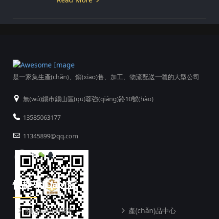
是一家集生產(chǎn)、銷(xiāo)售、加工、物流配送一體的大型公司
無(wú)錫市錫山區(qū)蓉強(qiáng)路10號(hào)
13585063177
11345899@qq.com
">
快捷導(dǎo)航
關(guān)于我們
產(chǎn)品中心