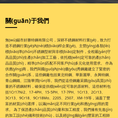
關(guān)于我們
無(wú)錫市好勝特鋼有限公司，深耕不銹鋼材料行業(yè)，致力打
造不銹鋼行業(yè)內(nèi)標(biāo)桿企業(yè)。主營(yíng)各類(lèi)
標(biāo)準(zhǔn)不銹鋼型材與非標(biāo)定制件，全程嚴(yán)守
高品質(zhì)生產(chǎn)加工工藝，依托穩(wěn)定可靠的產(chǎn)
品品質(zhì)，精準(zhǔn)匹配不同客戶(hù)多元化使用需求。 作為
供應(yīng)商，我們與國(guó)內(nèi)優(yōu)秀鋼廠建立了緊密的
合作關(guān)系，這些鋼廠包括東北特鋼、華新麗華、永興特鋼、
青山鋼鐵、江陰華潤(rùn)等。我們從這些鋼廠采購(gòu)高質(zhì)
量的不銹鋼材料，確保提供穩(wěn)定可靠的原材料。這些材料包
括1Cr17Ni2、17-4PH、15-5PH、17-7PH、1Cr13、2Cr13、
3Cr13、9Cr18、9Cr18Mo、2205、2507、XM-19等，涵蓋了豐
富的材質(zhì)選擇，以滿(mǎn)足不同行業(yè)和應(yīng)用的需
求。 為了保證產(chǎn)品質(zhì)量和加工精度，我們擁有先進(jìn)
的加工設(shè)備和技術(shù)，以及經(jīng)驗(yàn)豐富的工程師