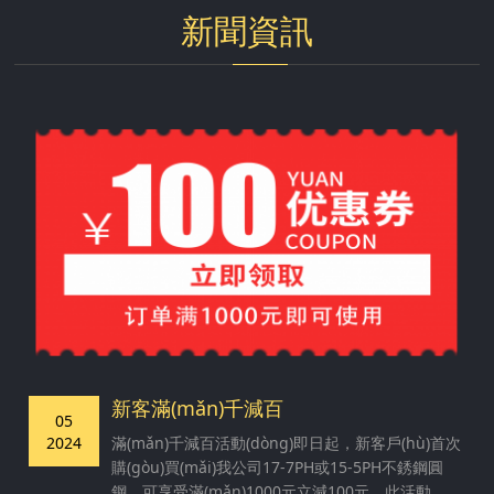
(zhǎng)度定
高溫合金、耐
(chǎn)不銹鋼
(jī)，可用于
新聞資訊
尺切割交貨。
蝕合金、特種
精光棒的主要
切割厚度在
不銹鋼、高檔
設(shè)備，
5mm-90mm
工模具鋼、合
配合精矯機
之間的各種材
金結(jié)構
(jī)和研磨機
質(zhì)的金屬
(gòu)鋼等，
(jī)可以生產
鋼板。客戶
產(chǎn)品類
(chǎn)精密光
(hù)可來(lái)
(lèi)型有圓鋼
亮圓棒。
圖切割，速度
棒材、模塊類
快、精度高。
(lèi)、臺(tái)
階軸類(lèi)、
餅類(lèi)、環
(huán)類
(lèi)、筒類
(lèi)件等。
新客滿(mǎn)千減百
05
2024
滿(mǎn)千減百活動(dòng)即日起，新客戶(hù)首次
購(gòu)買(mǎi)我公司17-7PH或15-5PH不銹鋼圓
鋼，可享受滿(mǎn)1000元立減100元。此活動