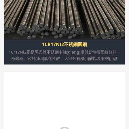
機(jī)鹽類(lèi)的水溶液有良好的耐蝕性。一般適用于制造
硝酸，醋酸的生產(chǎn)和輕工，紡織等工業(yè)中的既要
要求強(qiáng)韌性又耐腐蝕的軸，活塞桿，泵等零件。
1CR17NI2不銹鋼圓鋼
1Cr17Ni2系是馬氏體不銹鋼中強(qiáng)度與韌性搭配較好的一
種鋼種。它對(duì)氧化性酸、大部分有機(jī)酸以及有機(jī)鹽
雙相不銹鋼2205是一種鐵素體-奧氏不銹鋼。它綜合了鐵素