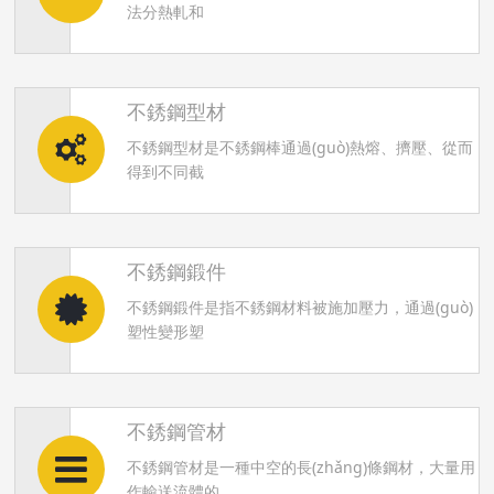
法分熱軋和
不銹鋼型材
不銹鋼型材是不銹鋼棒通過(guò)熱熔、擠壓、從而
得到不同截
不銹鋼鍛件
不銹鋼鍛件是指不銹鋼材料被施加壓力，通過(guò)
塑性變形塑
不銹鋼管材
不銹鋼管材是一種中空的長(zhǎng)條鋼材，大量用
作輸送流體的