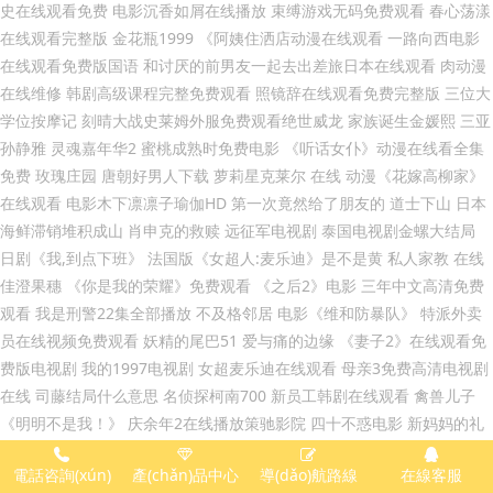
電話咨詢(xún)
產(chǎn)品中心
導(dǎo)航路線
在線客服