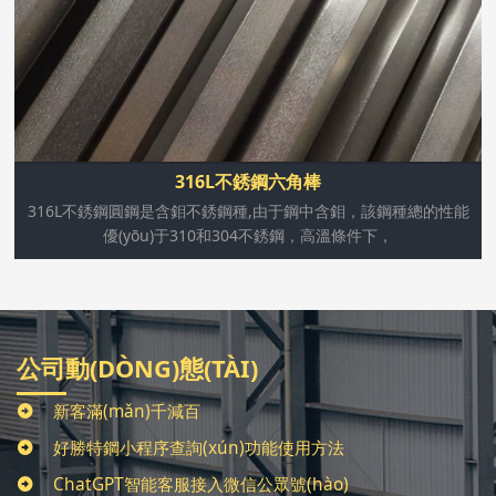
硫酸的濃度低于15%或高于85%時(shí)，具有廣泛的用
途。316L不銹鋼圓鋼還具有良好的耐氯化物侵蝕的性能，
所以通常用于海洋環(huán)境。
316L不銹鋼六角棒
316L不銹鋼圓鋼是含鉬不銹鋼種,由于鋼中含鉬，該鋼種總的性能
優(yōu)于310和304不銹鋼，高溫條件下，
公司動(DÒNG)態(TÀI)
新客滿(mǎn)千減百
好勝特鋼小程序查詢(xún)功能使用方法
ChatGPT智能客服接入微信公眾號(hào)