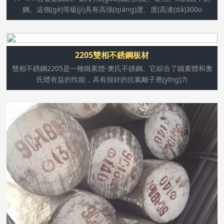
鋼。這個(gè)等級(jí)具有高強(qiáng)度、度(高達(dá)300o
雙相不銹鋼2205是一種鐵素體-奧氏不銹鋼。它綜合了鐵素
2205雙相不銹鋼板材
體和奧氏體有益的性能，具有很好的抗氯離子應(yīng)力腐
雙相不銹鋼2205是一種鐵素體-奧氏不銹鋼。它綜合了鐵素體和奧
蝕性能及良好抗硫化物應(yīng)力腐蝕能力。同時(shí)具備
氏體有益的性能，具有很好的抗氯離子應(yīng)力
較高的機(jī)械強(qiáng)度。
440C (9Cr18Mo) 具有所有不銹鋼、耐熱鋼中高的硬度。用
于噴嘴、軸承.440F:是提高440C鋼的易切性能的鋼種。用
于自動(dòng)車(chē)床. 馬氏體型不銹鋼與普通合金鋼一
樣具有通過(guò)淬火實(shí)現(xiàn)硬化的特性，因此可
通過(guò)選擇牌號(hào)及熱處理?xiàng)l件來(lái)得到較
大