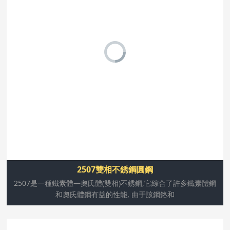
2507是一種鐵素體—奧氏體(雙相)不銹鋼,它綜合了許多鐵
素體鋼和奧氏體鋼有益的性能, 由于該鋼鉻和鉬的含量都很
高,因此具有極好的抗點(diǎn)腐蝕,縫隙腐蝕和均勻腐蝕的
能力.雙向顯微組織保證了該鋼具有很高的抗應(yīng)力腐
蝕破裂的能力,而且機(jī)械強(qiáng)度也很高.
2507雙相不銹鋼圓鋼
2507是一種鐵素體—奧氏體(雙相)不銹鋼,它綜合了許多鐵素體鋼
和奧氏體鋼有益的性能, 由于該鋼鉻和