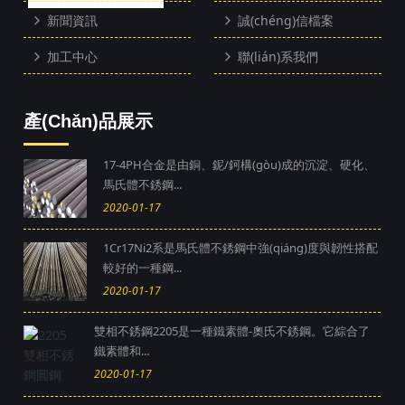
新聞資訊
誠(chéng)信檔案
加工中心
聯(lián)系我們
產(chǎn)品展示
17-4PH合金是由銅、鈮/鈳構(gòu)成的沉淀、硬化、
馬氏體不銹鋼...
2020-01-17
1Cr17Ni2系是馬氏體不銹鋼中強(qiáng)度與韌性搭配
較好的一種鋼...
2020-01-17
雙相不銹鋼2205是一種鐵素體-奧氏不銹鋼。它綜合了
鐵素體和...
2020-01-17