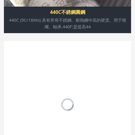
440C不銹鋼圓鋼
440C (9Cr18Mo) 具有所有不銹鋼、耐熱鋼中高的硬度。用于噴
嘴、軸承.440F:是提高44
雙相不銹鋼2205是一種鐵素體-奧氏不銹鋼。它綜合了鐵素
體和奧氏體有益的性能，具有很好的抗氯離子應(yīng)力腐
蝕性能及良好抗硫化物應(yīng)力腐蝕能力。同時(shí)具備
較高的機(jī)械強(qiáng)度。