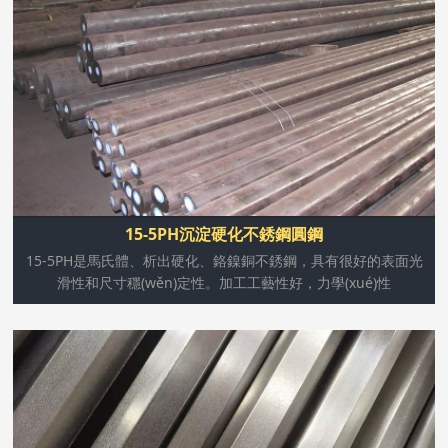
15-5PH是馬氏體、析出硬化、鉻鎳銅不銹鋼，具有很好的
表面光滑性和尺寸穩(wěn)定性。加工工藝性好，力學
(xué)性能優(yōu)良，耐一般腐蝕環(huán)境。該鋼種強
(qiáng)度好，韌性和延展性橫向、硬度和耐腐蝕性能與
304不銹鋼。15-5pH可能用于解決或熱處理?xiàng)l件獲得
治療各種性能
15-5PH沉淀硬化不銹鋼圓鋼
15-5PH是馬氏體、析出硬化、鉻鎳銅不銹鋼，具有很好的表面光
滑性和尺寸穩(wěn)定性。加工工藝性好，力學(xué)性
316L不銹鋼圓鋼是含鉬不銹鋼種,由于鋼中含鉬，該鋼種總
的性能優(yōu)于310和304不銹鋼，高溫條件下，當(dāng)