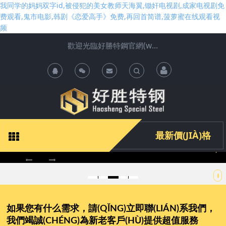
我同学的妈妈双字id,被侵犯的美女教师天海翼,锄奸电视剧,成家电视剧免
费观看,鬼市电影,韩剧《恋爱高手》免费,再回首简谱,菠萝蜜在线观看视
频
歡迎光臨好勝特鋼官網(wǎng)
T
o
g
最新價(JIÀ)格
g
l
e
如果您有什么需求，請(QǏNG)立即聯(LIÁN)系我們，
我們竭誠(CHÉNG)為新老客戶(HÙ)提供超值服務