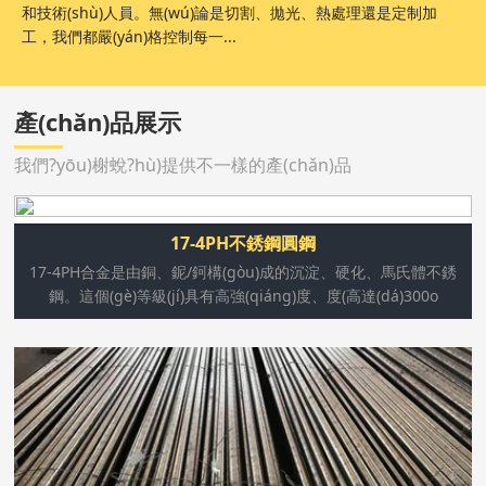
和技術(shù)人員。無(wú)論是切割、拋光、熱處理還是定制加
工，我們都嚴(yán)格控制每一...
產(chǎn)品展示
我們?yōu)榭蛻?hù)提供不一樣的產(chǎn)品
17-4PH合金是由銅、鈮/鈳構(gòu)成的沉淀、硬化、馬氏
17-4PH不銹鋼圓鋼
體不銹鋼。這個(gè)等級(jí)具有高強(qiáng)度、度(高達
17-4PH合金是由銅、鈮/鈳構(gòu)成的沉淀、硬化、馬氏體不銹
(dá)300o C/572o F)和抗腐蝕等特性。經(jīng)過(guò)熱處
鋼。這個(gè)等級(jí)具有高強(qiáng)度、度(高達(dá)300o
理后,產(chǎn)品的機(jī)械性能更加完善,可以達(dá)到高達
(dá)1100-1300 mpa (160-190 ksi)的
1Cr17Ni2系是馬氏體不銹鋼中強(qiáng)度與韌性搭配較好
的一種鋼種。它對(duì)氧化性酸、大部分有機(jī)酸以及有