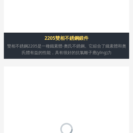
2205雙相不銹鋼鍛件
雙相不銹鋼2205是一種鐵素體-奧氏不銹鋼。它綜合了鐵素體和奧
氏體有益的性能，具有很好的抗氯離子應(yīng)力
304不銹鋼是不銹鋼中常見(jiàn)的一種材質(zhì)，密度為
7.93 g/cm3，業(yè)內(nèi)也叫做18/8不銹鋼。耐高溫
800℃，具有加工性能好，韌性高的特點(diǎn)，廣泛使用