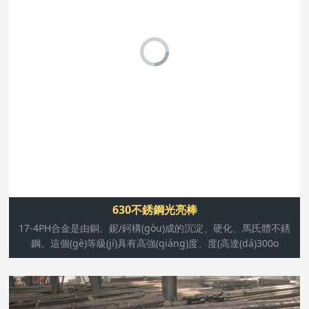
17-4PH合金是由銅、鈮/鈳構(gòu)成的沉淀、硬化、馬氏
體不銹鋼。這個(gè)等級(jí)具有高強(qiáng)度、度(高達
(dá)300o C/572o F)和抗腐蝕等特性。經(jīng)過(guò)熱處
理后,產(chǎn)品的機(jī)械性能更加完善,可以達(dá)到高達
(dá)1100-1300 mpa (160-190 ksi)的
630不銹鋼光亮棒
17-4PH合金是由銅、鈮/鈳構(gòu)成的沉淀、硬化、馬氏體不銹
鋼。這個(gè)等級(jí)具有高強(qiáng)度、度(高達(dá)300o