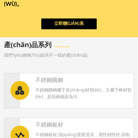
S
(WÙ)。
e
立即聯(LIÁN)系
a
產(chǎn)品系列
r
我們?yōu)榭蛻?hù)提供不一樣的產(chǎn)品
c
h
不銹鋼圓鋼
不銹鋼圓鋼屬于長(zhǎng)材類(lèi)，又屬于棒材類
(lèi)，是指橫截面為均
不銹鋼板材
不銹鋼板材,強(qiáng)度硬度高，塑性韌性好.按制