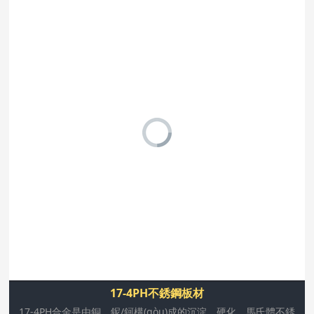
17-4PH合金是由銅、鈮/鈳構(gòu)成的沉淀、硬化、馬氏
體不銹鋼。這個(gè)等級(jí)具有高強(qiáng)度、度(高達
(dá)300o C/572o F)和抗腐蝕等特性。經(jīng)過(guò)熱處
理后,產(chǎn)品的機(jī)械性能更加完善,可以達(dá)到高達
(dá)1100-1300 mpa (160-190 ksi)的
17-4PH不銹鋼板材
17-4PH合金是由銅、鈮/鈳構(gòu)成的沉淀、硬化、馬氏體不銹