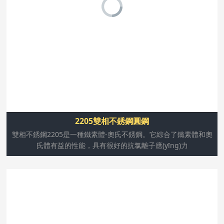
體和奧氏體有益的性能，具有很好的抗氯離子應(yīng)力腐
蝕性能及良好抗硫化物應(yīng)力腐蝕能力。同時(shí)具備
較高的機(jī)械強(qiáng)度。
2205雙相不銹鋼圓鋼
雙相不銹鋼2205是一種鐵素體-奧氏不銹鋼。它綜合了鐵素體和奧
氏體有益的性能，具有很好的抗氯離子應(yīng)力