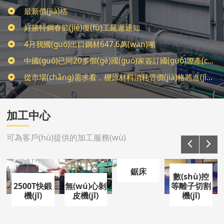
最新價(jià)格
好勝特鋼春節(jié)復(fù)工延遲通知
4月我國(guó)出口鋼材647.6萬(wàn)噸
中國(guó)已同20多個(gè)國(guó)家簽訂國(guó)際產(chǎn)能協(xié)議
從市場(chǎng)需求看，棚原材料消耗管價(jià)格將進(jìn)入峰值弧頂區(qū)
加工中心
可為客戶(hù)提供的加工服務(wù)
鋸床
數(shù)控
鋸床，我們有
2500T快鍛
無(wú)心剝
等離子切割
多臺(tái)鋸
機(jī)
皮機(jī)
機(jī)
床，可按客戶
2500T快鍛機
無(wú)心剝皮
數(shù)控等
(hù)長
(jī)，可加工
機(jī)，生產
離子切割機