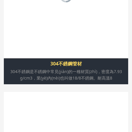
于工業(yè)和家具裝飾行業(yè)和食品醫(yī)療行業(yè)。
304不銹鋼管材
304不銹鋼是不銹鋼中常見(jiàn)的一種材質(zhì)，密度為7.93
g/cm3，業(yè)內(nèi)也叫做18/8不銹鋼。耐高溫8