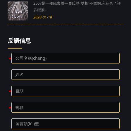
2507是一種鐵素體—奧氏體(雙相)不銹鋼,它綜合了許
多鐵素...
2020-01-18
反饋信息