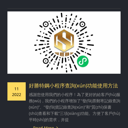
好勝特鋼小程序查詢(xún)功能使用方法
11
2022
感謝您使用我們的小程序！為了更好的給客戶(hù)服
務(wù)，我們的小程序增加了“發(fā)票郵寄記錄查詢
(xún)”、“發(fā)貨記錄查詢(xún)”和“質(zhì)保書
(shū)查看和下載”三項(xiàng)功能。方便了客戶(hù)
平時(shí)的需求，并提
Read More